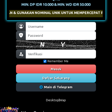
MIN. DP IDR 10.000 & MIN. WD IDR 50.000
AN & GUNAKAN NOMINAL UNIK UNTUK MEMPERCEPAT PROSES DE
Remember Me
Masuk
Daftar Sekarang
Main di Telegram
Desktop
Wap