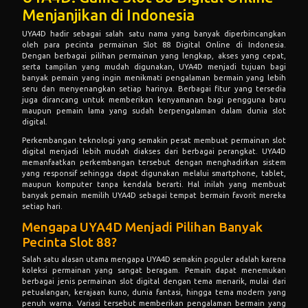
Menjanjikan di Indonesia
UYA4D hadir sebagai salah satu nama yang banyak diperbincangkan
oleh para pecinta permainan Slot 88 Digital Online di Indonesia.
Dengan berbagai pilihan permainan yang lengkap, akses yang cepat,
serta tampilan yang mudah digunakan, UYA4D menjadi tujuan bagi
banyak pemain yang ingin menikmati pengalaman bermain yang lebih
seru dan menyenangkan setiap harinya. Berbagai fitur yang tersedia
juga dirancang untuk memberikan kenyamanan bagi pengguna baru
maupun pemain lama yang sudah berpengalaman dalam dunia slot
digital.
Perkembangan teknologi yang semakin pesat membuat permainan slot
digital menjadi lebih mudah diakses dari berbagai perangkat. UYA4D
memanfaatkan perkembangan tersebut dengan menghadirkan sistem
yang responsif sehingga dapat digunakan melalui smartphone, tablet,
maupun komputer tanpa kendala berarti. Hal inilah yang membuat
banyak pemain memilih UYA4D sebagai tempat bermain favorit mereka
setiap hari.
Mengapa UYA4D Menjadi Pilihan Banyak
Pecinta Slot 88?
Salah satu alasan utama mengapa UYA4D semakin populer adalah karena
koleksi permainan yang sangat beragam. Pemain dapat menemukan
berbagai jenis permainan slot digital dengan tema menarik, mulai dari
petualangan, kerajaan kuno, dunia fantasi, hingga tema modern yang
penuh warna. Variasi tersebut memberikan pengalaman bermain yang