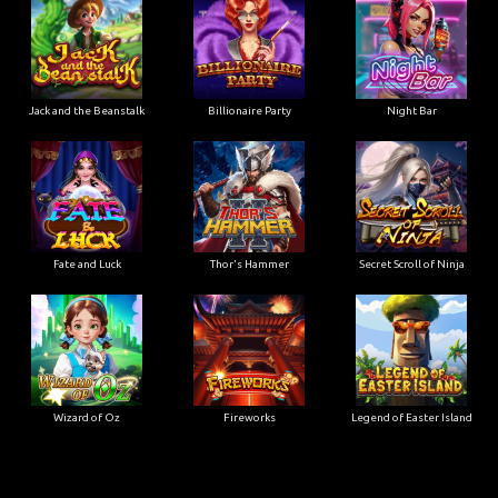
Jack and the Beanstalk
Billionaire Party
Night Bar
Fate and Luck
Thor's Hammer
Secret Scroll of Ninja
Wizard of Oz
Fireworks
Legend of Easter Island