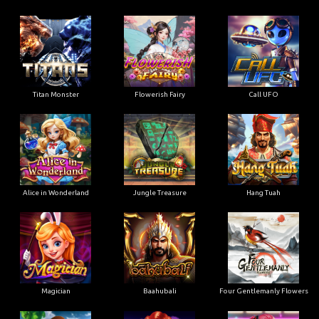
Titan Monster
Flowerish Fairy
Call UFO
Alice in Wonderland
Jungle Treasure
Hang Tuah
Magician
Baahubali
Four Gentlemanly Flowers