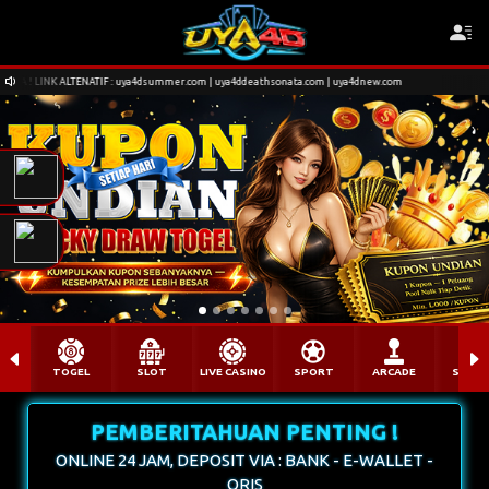
 LINK ALTENATIF : uya4dsummer.com | uya4ddeathsonata.com | uya4dnew.com
Selamat 
TOGEL
SLOT
LIVE CASINO
SPORT
ARCADE
SABU
PEMBERITAHUAN PENTING !
ONLINE 24 JAM, DEPOSIT VIA : BANK - E-WALLET -
QRIS