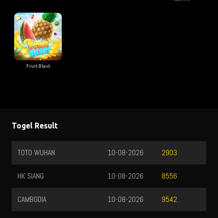
Fruit Blast
Togel Result
10-08-2026
QATAR
2903
10-08-2026
HONGKONG
8556
10-08-2026
TOTOMACAU 0000
9542