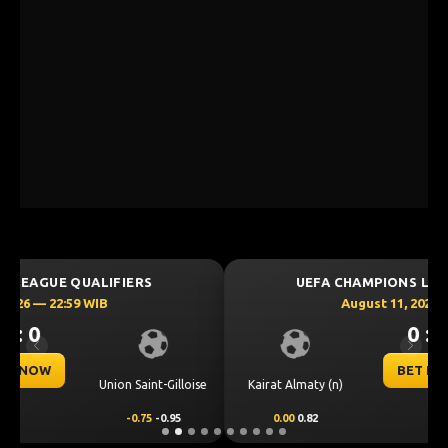
UEFA CHAMPIONS LEAGUE QUALIFIERS
August 11, 2026 — 22:00 WIB
0 : 0
Previous
Next
BET NOW
Kairat Almaty (n)
Levski Sofia
0.00
0.82
0.00
-0.94