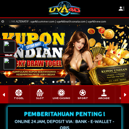
 ! LINK ALTENATIF : uya4dsummer.com | uya4ddeathsonata.com | uya4dnew.com
Selama
TOGEL
SLOT
LIVE CASINO
SPORT
ARCADE
SABU
PEMBERITAHUAN PENTING !
ONLINE 24 JAM, DEPOSIT VIA : BANK - E-WALLET -
QRIS