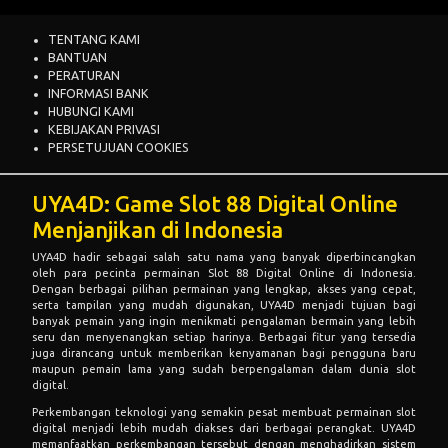
TENTANG KAMI
BANTUAN
PERATURAN
INFORMASI BANK
HUBUNGI KAMI
KEBIJAKAN PRIVASI
PERSETUJUAN COOKIES
UYA4D: Game Slot 88 Digital Online
Menjanjikan di Indonesia
UYA4D hadir sebagai salah satu nama yang banyak diperbincangkan
oleh para pecinta permainan Slot 88 Digital Online di Indonesia.
Dengan berbagai pilihan permainan yang lengkap, akses yang cepat,
serta tampilan yang mudah digunakan, UYA4D menjadi tujuan bagi
banyak pemain yang ingin menikmati pengalaman bermain yang lebih
seru dan menyenangkan setiap harinya. Berbagai fitur yang tersedia
juga dirancang untuk memberikan kenyamanan bagi pengguna baru
maupun pemain lama yang sudah berpengalaman dalam dunia slot
digital.
Perkembangan teknologi yang semakin pesat membuat permainan slot
digital menjadi lebih mudah diakses dari berbagai perangkat. UYA4D
memanfaatkan perkembangan tersebut dengan menghadirkan sistem