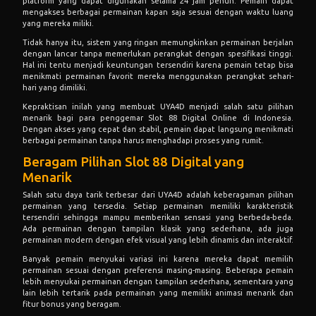
platform yang dapat digunakan selama 24 jam penuh. Pemain dapat
mengakses berbagai permainan kapan saja sesuai dengan waktu luang
yang mereka miliki.
Tidak hanya itu, sistem yang ringan memungkinkan permainan berjalan
dengan lancar tanpa memerlukan perangkat dengan spesifikasi tinggi.
Hal ini tentu menjadi keuntungan tersendiri karena pemain tetap bisa
menikmati permainan favorit mereka menggunakan perangkat sehari-
hari yang dimiliki.
Kepraktisan inilah yang membuat UYA4D menjadi salah satu pilihan
menarik bagi para penggemar Slot 88 Digital Online di Indonesia.
Dengan akses yang cepat dan stabil, pemain dapat langsung menikmati
berbagai permainan tanpa harus menghadapi proses yang rumit.
Beragam Pilihan Slot 88 Digital yang
Menarik
Salah satu daya tarik terbesar dari UYA4D adalah keberagaman pilihan
permainan yang tersedia. Setiap permainan memiliki karakteristik
tersendiri sehingga mampu memberikan sensasi yang berbeda-beda.
Ada permainan dengan tampilan klasik yang sederhana, ada juga
permainan modern dengan efek visual yang lebih dinamis dan interaktif.
Banyak pemain menyukai variasi ini karena mereka dapat memilih
permainan sesuai dengan preferensi masing-masing. Beberapa pemain
lebih menyukai permainan dengan tampilan sederhana, sementara yang
lain lebih tertarik pada permainan yang memiliki animasi menarik dan
fitur bonus yang beragam.