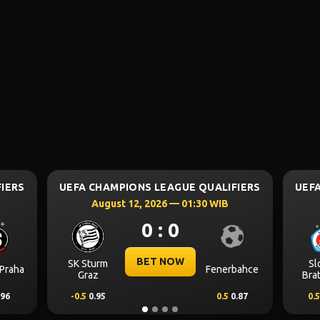
7/8/2026
7/8/2026
7/8/2026
7/8/2026
7/8/2026
IERS
E-FOOTBALL F24 INTERNATIONAL
E-FO
FRIENDLY
August 7, 2026 — 23:00 WIB
0 : 0
Saint-
e-At
oise
Ma
BET NOW
e-France
e-Finland
1.00
-0.
1
0.60
-1
-0.84