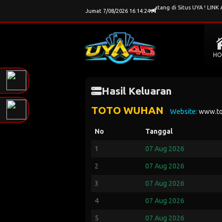
Selamat datang di Situs UYA ! LINK ALTE
Jumat 7/08/2026 16:14:25
HO
Hasil Keluaran
TOTO WUHAN
Website:
www.to
No
Tanggal
1
07 Aug 2026
2
07 Aug 2026
3
07 Aug 2026
4
07 Aug 2026
5
07 Aug 2026