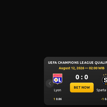
7/8/2026
UEFA CHAMPIONS LEAGUE QUALIF
August 11, 2026 — 22:59 WIB
0 : 0
Previous
BET NOW
Union 
Bodo Glimt
Gill
0.75
0.82
-0.75