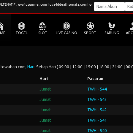
NATIF : uya4dsummer.com | uya4ddeathsonata.com | uya4dnew.com
Sel
ME
TOGEL
SLOT
LIVE CASINO
SPORT
SABUNG
ARC
towuhan.com
, Hari:
Setiap Hari ( 09:00 | 12:00 | 15:00 | 18:00 | 21:00 | 00:
Hari
Pasaran
Jumat
TWH - 544
Jumat
TWH - 543
Jumat
TWH - 542
Jumat
TWH - 541
Jumat
TWH - 540