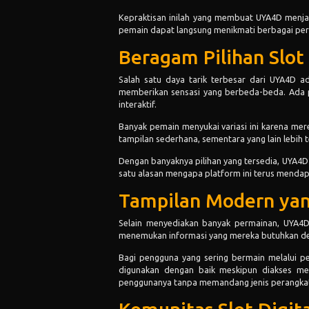
Kepraktisan inilah yang membuat UYA4D menjadi
pemain dapat langsung menikmati berbagai per
Beragam Pilihan Slot
Salah satu daya tarik terbesar dari UYA4D a
memberikan sensasi yang berbeda-beda. Ada p
interaktif.
Banyak pemain menyukai variasi ini karena me
tampilan sederhana, sementara yang lain lebih 
Dengan banyaknya pilihan yang tersedia, UYA4
satu alasan mengapa platform ini terus mendapat
Tampilan Modern ya
Selain menyediakan banyak permainan, UYA4
menemukan informasi yang mereka butuhkan den
Bagi pengguna yang sering bermain melalui pe
digunakan dengan baik meskipun diakses mel
penggunanya tanpa memandang jenis perangkat