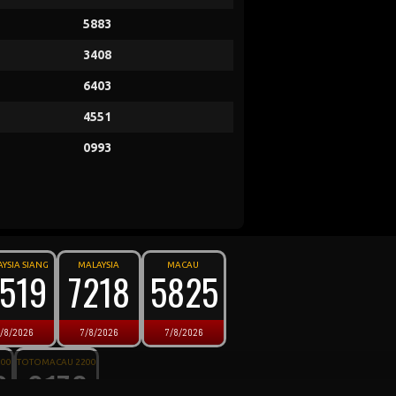
5883
3408
6403
4551
0993
YSIA SIANG
MALAYSIA
MACAU
519
7218
5825
/8/2026
7/8/2026
7/8/2026
900
TOTOMACAU 2200
3
9178