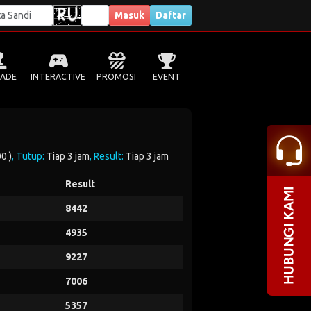
amat datang di Situs UYA ! LINK ALTENATIF : uya4dsummer.com | uya4ddeathsonata.
Masuk
Daftar
ADE
INTERACTIVE
PROMOSI
EVENT
00 )
, Tutup:
Tiap 3 jam
, Result:
Tiap 3 jam
Result
8442
4935
9227
7006
5357