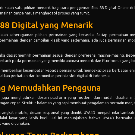
 salah satu pilihan menarik bagi para penggemar Slot 88 Digital Online di 
mainan tanpa harus menghadapi proses yang rumit.
 88 Digital yang Menarik
dalah keberagaman pilihan permainan yang tersedia. Setiap permainan memi
ermainan dengan tampilan klasik yang sederhana, ada juga permainan mode
reka dapat memilih permainan sesuai dengan preferensi masing-masing. Be
tertarik pada permainan yang memiliki animasi menarik dan fitur bonus yang 
D memberikan kesempatan kepada pemain untuk mengeksplorasi berbagai jenis 
kan perhatian dari komunitas pecinta slot digital di Indonesia.
ng Memudahkan Pengguna
D juga menghadirkan desain platform yang modern dan mudah dipahami. 
gan cepat. Struktur halaman yang rapi membuat pengalaman bermain menjadi
rangkat mobile, desain responsif yang dimiliki UYA4D menjadi nilai tambah
alui layar yang lebih kecil. Hal ini menunjukkan bahwa UYA4D berusaha
 yang digunakan.