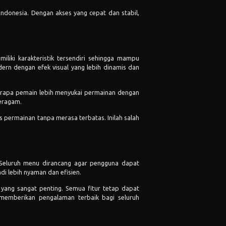
Indonesia. Dengan akses yang cepat dan stabil,
liki karakteristik tersendiri sehingga mampu
rn dengan efek visual yang lebih dinamis dan
berapa pemain lebih menyukai permainan dengan
beragam.
permainan tanpa merasa terbatas. Inilah salah
Seluruh menu dirancang agar pengguna dapat
 lebih nyaman dan efisien.
 yang sangat penting. Semua fitur tetap dapat
 memberikan pengalaman terbaik bagi seluruh