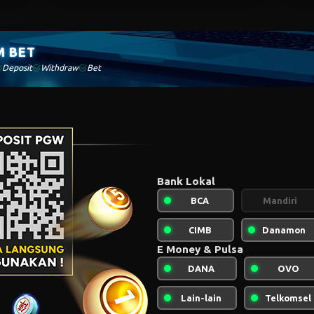
M BET
Deposit
Withdraw
Bet
Bank Lokal
BCA
Mandiri
CIMB
Danamon
E Money & Pulsa
DANA
OVO
Lain-lain
Telkomsel