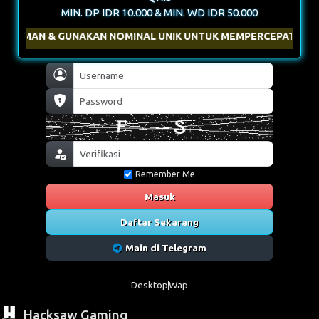
MIN. DP IDR 10.000 & MIN. WD IDR 50.000
RIMAN & GUNAKAN NOMINAL UNIK UNTUK MEMPERCEPAT PROSES
Remember Me
Masuk
Daftar Sekarang
Main di Telegram
Desktop
Wap
Hacksaw Gaming