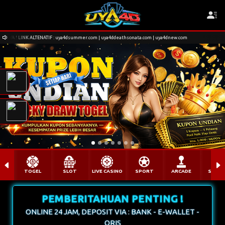
 ! LINK ALTENATIF : uya4dsummer.com | uya4ddeathsonata.com | uya4dnew.com
Selama
TOGEL
SLOT
LIVE CASINO
SPORT
ARCADE
SABU
PEMBERITAHUAN PENTING !
ONLINE 24 JAM, DEPOSIT VIA : BANK - E-WALLET -
QRIS