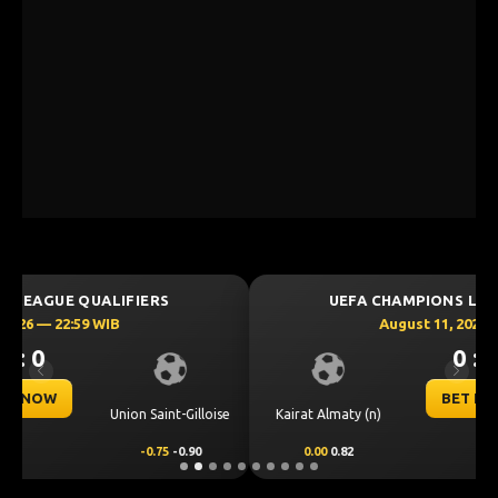
UEFA CHAMPIONS LEAGUE QUALIFIERS
August 11, 2026 — 22:00 WIB
0 : 0
Previous
Next
BET NOW
Kairat Almaty (n)
Levski Sofia
0.00
0.82
0.00
-0.94