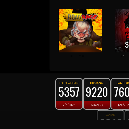
Road Rage
Blo
TOTO WUHAN
HK SIANG
CAMBOD
5357
9220
76
7/8/2026
6/8/2026
6/8/20
QATAR
6642
Skate or Die
Dea