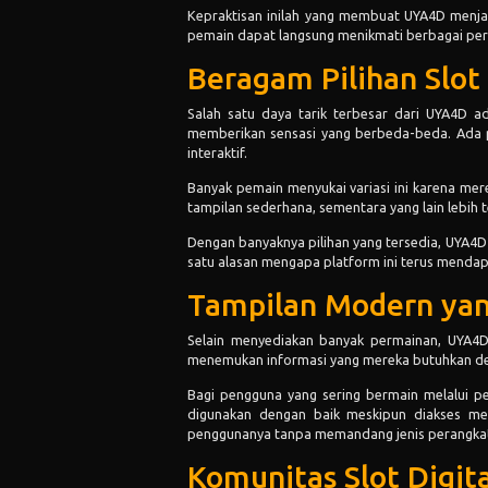
Kepraktisan inilah yang membuat UYA4D menjadi
pemain dapat langsung menikmati berbagai per
Beragam Pilihan Slot
Salah satu daya tarik terbesar dari UYA4D a
memberikan sensasi yang berbeda-beda. Ada p
interaktif.
Banyak pemain menyukai variasi ini karena me
tampilan sederhana, sementara yang lain lebih 
Whacked
Dengan banyaknya pilihan yang tersedia, UYA4
satu alasan mengapa platform ini terus mendapat
Tampilan Modern ya
Selain menyediakan banyak permainan, UYA4
menemukan informasi yang mereka butuhkan den
Bagi pengguna yang sering bermain melalui pe
digunakan dengan baik meskipun diakses mel
penggunanya tanpa memandang jenis perangkat
xWays Hoarder xSplit
Komunitas Slot Digit