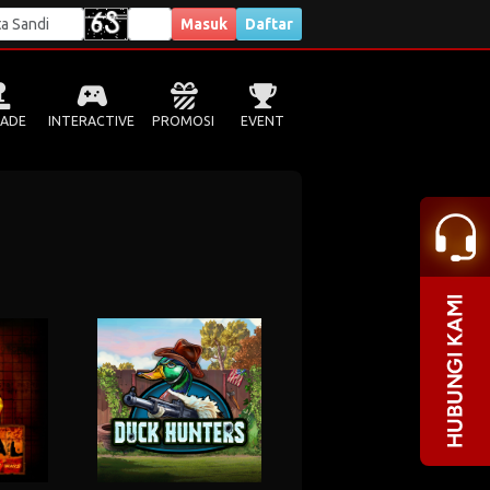
at datang di Situs UYA ! LINK ALTENATIF : uya4dsummer.com | uya4ddeathsonata.co
Masuk
Daftar
ADE
INTERACTIVE
PROMOSI
EVENT