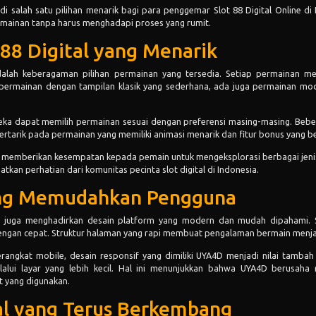
 salah satu pilihan menarik bagi para penggemar Slot 88 Digital Online di 
mainan tanpa harus menghadapi proses yang rumit.
 88 Digital yang Menarik
dalah keberagaman pilihan permainan yang tersedia. Setiap permainan memi
ermainan dengan tampilan klasik yang sederhana, ada juga permainan mode
reka dapat memilih permainan sesuai dengan preferensi masing-masing. Be
tertarik pada permainan yang memiliki animasi menarik dan fitur bonus yang 
Disturbed
Kiss My Chainsaw
Walk of Sh
D memberikan kesempatan kepada pemain untuk mengeksplorasi berbagai jenis 
kan perhatian dari komunitas pecinta slot digital di Indonesia.
ng Memudahkan Pengguna
D juga menghadirkan desain platform yang modern dan mudah dipahami. 
gan cepat. Struktur halaman yang rapi membuat pengalaman bermain menjadi
rangkat mobile, desain responsif yang dimiliki UYA4D menjadi nilai tambah
alui layar yang lebih kecil. Hal ini menunjukkan bahwa UYA4D berusaha
 yang digunakan.
WiXX
Warrior Graveyard
True Grit Red
xNudge
al yang Terus Berkembang