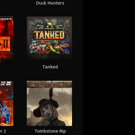
Duck Hunters
Tanked
2
r 2
Tombstone Rip