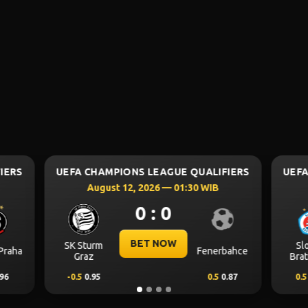
6/8/2026
7/8/2026
6/8/2026
6/8/2026
6/8/2026
od Diamond
Home of the Brave
Dead, Dead
Deader
IERS
E-FOOTBALL F24 ELITE CLUB FRIENDLY
E-
August 7, 2026 — 09:45 WIB
0 : 0
BET NOW
Saint-
e-Paris Saint
e-Valencia
oise
Germain
e-F
1.00
-0.5
-0.93
0.5
0.69
0.0
Munchies
Outsourced: Slash
Brute For