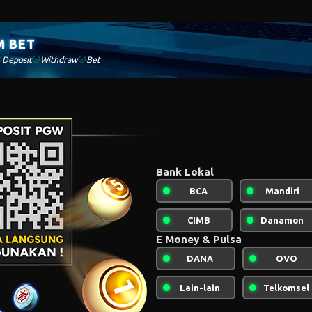
Game
M BET
Deposit
Withdraw
Bet
alypse Super
Beheaded
Loner
xNudge
Bank Lokal
BCA
Mandiri
CIMB
Danamon
E Money & Pulsa
DANA
OVO
Lain-lain
Telkomsel