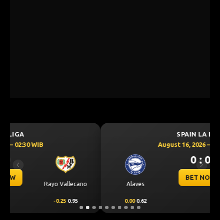
SPAIN LA LIGA
August 16, 2026 — 00:30 WIB
0 : 0
Previous
Next
BET NOW
Alaves
Getafe
0.00
0.62
0.00
-0.72