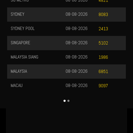
08-08-2026
TOTOMACAU 1300
4821
08-08-2026
TOTOMACAU 1600
8083
OL
08-08-2026
TOTOMACAU 1900
2413
08-08-2026
TOTOMACAU 2200
5102
IANG
08-08-2026
1986
08-08-2026
6851
08-08-2026
9097