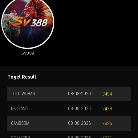
SV388
Togel Result
AN
08-08-2026
QATAR
3454
08-08-2026
HONGKONG
2476
08-08-2026
TOTOMACAU 0000
7635