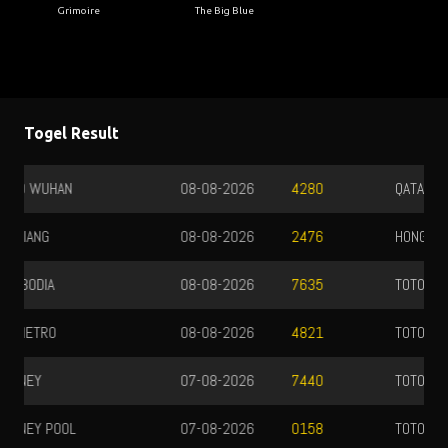
Grimoire
The Big Blue
Togel Result
QATAR
07-08-2026
3158
HONGKONG
07-08-2026
9943
TOTOMACAU 0000
08-08-2026
4072
TOTOMACAU 1300
07-08-2026
6300
TOTOMACAU 1600
07-08-2026
7875
TOTOMACAU 1900
07-08-2026
6303