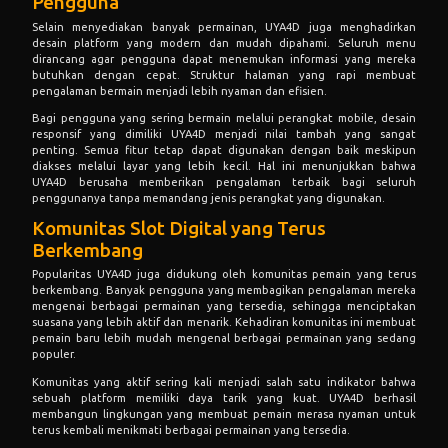
Pengguna
Selain menyediakan banyak permainan, UYA4D juga menghadirkan
desain platform yang modern dan mudah dipahami. Seluruh menu
dirancang agar pengguna dapat menemukan informasi yang mereka
butuhkan dengan cepat. Struktur halaman yang rapi membuat
pengalaman bermain menjadi lebih nyaman dan efisien.
Bagi pengguna yang sering bermain melalui perangkat mobile, desain
responsif yang dimiliki UYA4D menjadi nilai tambah yang sangat
penting. Semua fitur tetap dapat digunakan dengan baik meskipun
diakses melalui layar yang lebih kecil. Hal ini menunjukkan bahwa
UYA4D berusaha memberikan pengalaman terbaik bagi seluruh
penggunanya tanpa memandang jenis perangkat yang digunakan.
Komunitas Slot Digital yang Terus
Berkembang
Popularitas UYA4D juga didukung oleh komunitas pemain yang terus
berkembang. Banyak pengguna yang membagikan pengalaman mereka
mengenai berbagai permainan yang tersedia, sehingga menciptakan
suasana yang lebih aktif dan menarik. Kehadiran komunitas ini membuat
pemain baru lebih mudah mengenal berbagai permainan yang sedang
populer.
Komunitas yang aktif sering kali menjadi salah satu indikator bahwa
sebuah platform memiliki daya tarik yang kuat. UYA4D berhasil
membangun lingkungan yang membuat pemain merasa nyaman untuk
terus kembali menikmati berbagai permainan yang tersedia.