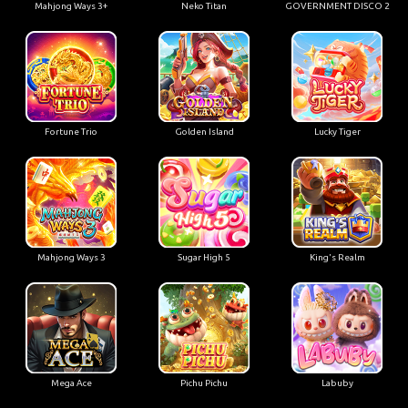
Mahjong Ways 3+
Neko Titan
GOVERNMENT DISCO 2
Fortune Trio
Golden Island
Lucky Tiger
Mahjong Ways 3
Sugar High 5
King's Realm
Mega Ace
Pichu Pichu
Labuby