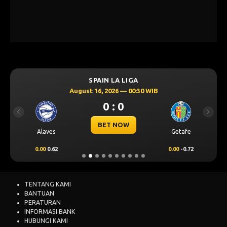
SPAIN LA LIGA
August 16, 2026 — 00:30 WIB
0 : 0
Previous
Next
BET NOW
Alaves
Getafe
0.00
0.62
0.00
-0.72
TENTANG KAMI
BANTUAN
PERATURAN
INFORMASI BANK
HUBUNGI KAMI