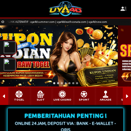
K ALTENATIF : uya4dsummer.com | uya4ddeathsonata.com | uya4dnew.com
Selamat data
TOGEL
SLOT
LIVE CASINO
SPORT
ARCADE
SABU
PEMBERITAHUAN PENTING !
ONLINE 24 JAM, DEPOSIT VIA : BANK - E-WALLET -
QRIS