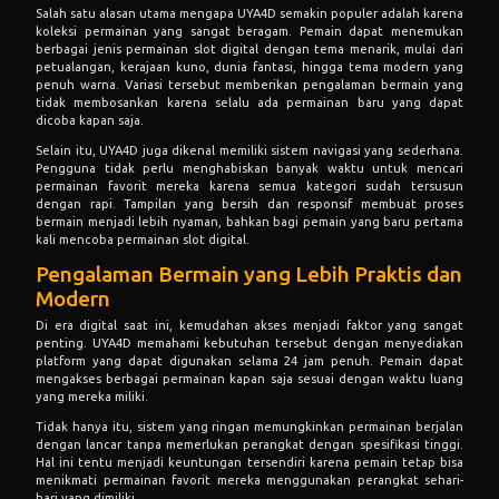
Salah satu alasan utama mengapa UYA4D semakin populer adalah karena
koleksi permainan yang sangat beragam. Pemain dapat menemukan
berbagai jenis permainan slot digital dengan tema menarik, mulai dari
petualangan, kerajaan kuno, dunia fantasi, hingga tema modern yang
penuh warna. Variasi tersebut memberikan pengalaman bermain yang
tidak membosankan karena selalu ada permainan baru yang dapat
dicoba kapan saja.
Selain itu, UYA4D juga dikenal memiliki sistem navigasi yang sederhana.
Pengguna tidak perlu menghabiskan banyak waktu untuk mencari
permainan favorit mereka karena semua kategori sudah tersusun
dengan rapi. Tampilan yang bersih dan responsif membuat proses
bermain menjadi lebih nyaman, bahkan bagi pemain yang baru pertama
kali mencoba permainan slot digital.
Pengalaman Bermain yang Lebih Praktis dan
Modern
Di era digital saat ini, kemudahan akses menjadi faktor yang sangat
penting. UYA4D memahami kebutuhan tersebut dengan menyediakan
platform yang dapat digunakan selama 24 jam penuh. Pemain dapat
mengakses berbagai permainan kapan saja sesuai dengan waktu luang
yang mereka miliki.
Tidak hanya itu, sistem yang ringan memungkinkan permainan berjalan
dengan lancar tanpa memerlukan perangkat dengan spesifikasi tinggi.
Hal ini tentu menjadi keuntungan tersendiri karena pemain tetap bisa
menikmati permainan favorit mereka menggunakan perangkat sehari-
hari yang dimiliki.