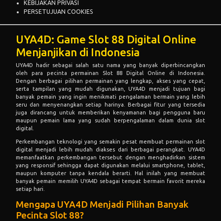
KEBIJAKAN PRIVASI
PERSETUJUAN COOKIES
UYA4D: Game Slot 88 Digital Online
Menjanjikan di Indonesia
UYA4D hadir sebagai salah satu nama yang banyak diperbincangkan
oleh para pecinta permainan Slot 88 Digital Online di Indonesia.
Dengan berbagai pilihan permainan yang lengkap, akses yang cepat,
serta tampilan yang mudah digunakan, UYA4D menjadi tujuan bagi
banyak pemain yang ingin menikmati pengalaman bermain yang lebih
seru dan menyenangkan setiap harinya. Berbagai fitur yang tersedia
juga dirancang untuk memberikan kenyamanan bagi pengguna baru
maupun pemain lama yang sudah berpengalaman dalam dunia slot
digital.
Perkembangan teknologi yang semakin pesat membuat permainan slot
digital menjadi lebih mudah diakses dari berbagai perangkat. UYA4D
memanfaatkan perkembangan tersebut dengan menghadirkan sistem
yang responsif sehingga dapat digunakan melalui smartphone, tablet,
maupun komputer tanpa kendala berarti. Hal inilah yang membuat
banyak pemain memilih UYA4D sebagai tempat bermain favorit mereka
setiap hari.
Mengapa UYA4D Menjadi Pilihan Banyak
Pecinta Slot 88?