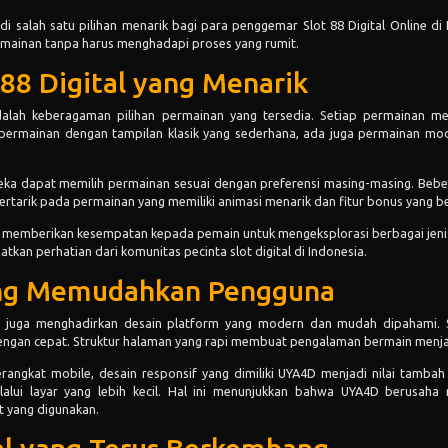
 salah satu pilihan menarik bagi para penggemar Slot 88 Digital Online di 
mainan tanpa harus menghadapi proses yang rumit.
 88 Digital yang Menarik
dalah keberagaman pilihan permainan yang tersedia. Setiap permainan memi
ermainan dengan tampilan klasik yang sederhana, ada juga permainan mode
reka dapat memilih permainan sesuai dengan preferensi masing-masing. Be
tertarik pada permainan yang memiliki animasi menarik dan fitur bonus yang 
D memberikan kesempatan kepada pemain untuk mengeksplorasi berbagai jenis 
kan perhatian dari komunitas pecinta slot digital di Indonesia.
ng Memudahkan Pengguna
D juga menghadirkan desain platform yang modern dan mudah dipahami. 
gan cepat. Struktur halaman yang rapi membuat pengalaman bermain menjadi
rangkat mobile, desain responsif yang dimiliki UYA4D menjadi nilai tambah
alui layar yang lebih kecil. Hal ini menunjukkan bahwa UYA4D berusaha
 yang digunakan.