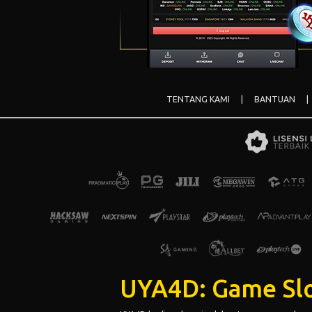
TENTANG KAMI
|
BANTUAN
|
UYA4D: Game Slot