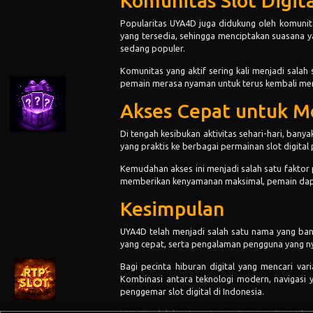
Komunitas Slot Digit
Popularitas UYA4D juga didukung oleh komun
yang tersedia, sehingga menciptakan suasana 
sedang populer.
Komunitas yang aktif sering kali menjadi sal
pemain merasa nyaman untuk terus kembali men
Akses Cepat untuk Me
Di tengah kesibukan aktivitas sehari-hari, ba
yang praktis ke berbagai permainan slot digital
Kemudahan akses ini menjadi salah satu faktor 
memberikan kenyamanan maksimal, pemain dapa
Kesimpulan
UYA4D telah menjadi salah satu nama yang bany
yang cepat, serta pengalaman pengguna yang ny
Bagi pecinta hiburan digital yang mencari va
Kombinasi antara teknologi modern, navigasi 
penggemar slot digital di Indonesia.