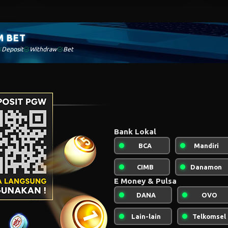
M BET
Deposit
Withdraw
Bet
Bank Lokal
BCA
Mandiri
CIMB
Danamon
E Money & Pulsa
DANA
OVO
Lain-lain
Telkomsel