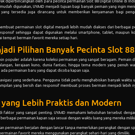
k diperbincangkan oleh para pecinta permainan Slot 88 Digital Online di In
ng mudah digunakan, UYA4D menjadi tujuan bagi banyak pemain yang ingin men
ur yang tersedia juga dirancang untuk memberikan kenyamanan bagi p
embuat permainan slot digital menjadi lebih mudah diakses dari berbaga
sponsif sehingga dapat digunakan melalui smartphone, tablet, maupun kom
tempat bermain favorit mereka setiap hari.
di Pilihan Banyak Pecinta Slot 88
in populer adalah karena koleksi permainan yang sangat beragam. Pemain d
ualangan, kerajaan kuno, dunia fantasi, hingga tema modern yang penuh w
 ada permainan baru yang dapat dicoba kapan saja.
m navigasi yang sederhana. Pengguna tidak perlu menghabiskan banyak waktu
Tampilan yang bersih dan responsif membuat proses bermain menjadi lebih 
yang Lebih Praktis dan Modern
njadi faktor yang sangat penting. UYA4D memahami kebutuhan tersebut deng
erbagai permainan kapan saja sesuai dengan waktu luang yang mereka miliki
an permainan berjalan dengan lancar tanpa memerlukan perangkat dengan spesi
permainan favorit mereka menggunakan perangkat sehari-hari yang dimiliki.