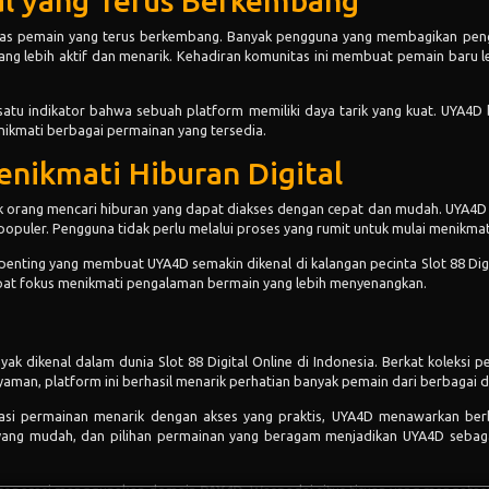
al yang Terus Berkembang
itas pemain yang terus berkembang. Banyak pengguna yang membagikan pe
yang lebih aktif dan menarik. Kehadiran komunitas ini membuat pemain baru
ah satu indikator bahwa sebuah platform memiliki daya tarik yang kuat. UYA
ikmati berbagai permainan yang tersedia.
nikmati Hiburan Digital
nyak orang mencari hiburan yang dapat diakses dengan cepat dan mudah. UYA4D
 populer. Pengguna tidak perlu melalui proses yang rumit untuk mulai menikma
penting yang membuat UYA4D semakin dikenal di kalangan pecinta Slot 88 Dig
t fokus menikmati pengalaman bermain yang lebih menyenangkan.
ak dikenal dalam dunia Slot 88 Digital Online di Indonesia. Berkat koleksi 
aman, platform ini berhasil menarik perhatian banyak pemain dari berbagai d
riasi permainan menarik dengan akses yang praktis, UYA4D menawarkan berb
yang mudah, dan pilihan permainan yang beragam menjadikan UYA4D sebagai 