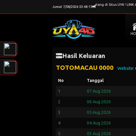
Selamat datang di Situs UYA ! LINK ALTE
Jumat 7/08/2026 03:48:16
HO
Hasil Keluaran
TOTOMACAU 0000
Website:
No
Tanggal
1
07 Aug 2026
2
06 Aug 2026
3
05 Aug 2026
4
04 Aug 2026
5
03 Aug 2026