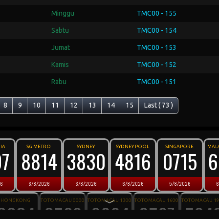
Minggu
TMC00 - 155
Sabtu
TMC00 - 154
Jumat
TMC00 - 153
Kamis
TMC00 - 152
Rabu
TMC00 - 151
8
9
10
11
12
13
14
15
Last ( 73 )
IA
SG METRO
SYDNEY
SYDNEY POOL
SINGAPORE
MALA
07
8814
3830
4816
0715
6
26
6/8/2026
6/8/2026
6/8/2026
5/8/2026
6
HONGKONG
TOTOMACAU 0000
TOTOMACAU 1300
TOTOMACAU 1600
TOTOMACAU 1
3634
6529
9894
0597
584