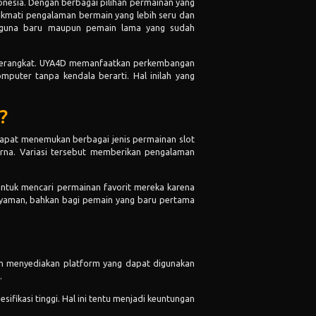
donesia. Dengan berbagai pilihan permainan yang
ikmati pengalaman bermain yang lebih seru dan
engguna baru maupun pemain lama yang sudah
i perangkat. UYA4D memanfaatkan perkembangan
puter tanpa kendala berarti. Hal inilah yang
?
apat menemukan berbagai jenis permainan slot
arna. Variasi tersebut memberikan pengalaman
 untuk mencari permainan favorit mereka karena
nyaman, bahkan bagi pemain yang baru pertama
an menyediakan platform yang dapat digunakan
.
fikasi tinggi. Hal ini tentu menjadi keuntungan