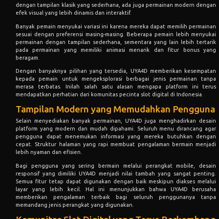
dengan tampilan klasik yang sederhana, ada juga permainan modern dengan
efek visual yang lebih dinamis dan interaktif.
Banyak pemain menyukai variasi ini karena mereka dapat memilih permainan
sesuai dengan preferensi masing-masing. Beberapa pemain lebih menyukai
permainan dengan tampilan sederhana, sementara yang lain lebih tertarik
pada permainan yang memiliki animasi menarik dan fitur bonus yang
beragam.
Dengan banyaknya pilihan yang tersedia, UYA4D memberikan kesempatan
kepada pemain untuk mengeksplorasi berbagai jenis permainan tanpa
merasa terbatas. Inilah salah satu alasan mengapa platform ini terus
mendapatkan perhatian dari komunitas pecinta slot digital di Indonesia.
Tampilan Modern yang Memudahkan Pengguna
Selain menyediakan banyak permainan, UYA4D juga menghadirkan desain
platform yang modern dan mudah dipahami. Seluruh menu dirancang agar
pengguna dapat menemukan informasi yang mereka butuhkan dengan
cepat. Struktur halaman yang rapi membuat pengalaman bermain menjadi
lebih nyaman dan efisien.
Bagi pengguna yang sering bermain melalui perangkat mobile, desain
responsif yang dimiliki UYA4D menjadi nilai tambah yang sangat penting.
Semua fitur tetap dapat digunakan dengan baik meskipun diakses melalui
layar yang lebih kecil. Hal ini menunjukkan bahwa UYA4D berusaha
memberikan pengalaman terbaik bagi seluruh penggunanya tanpa
memandang jenis perangkat yang digunakan.