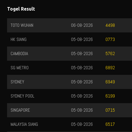
Togel Result
N
06-08-2026
QATAR
4498
05-08-2026
HONGKONG
0773
05-08-2026
TOTOMACAU 00
5762
05-08-2026
TOTOMACAU 13
6892
05-08-2026
TOTOMACAU 16
6949
L
05-08-2026
TOTOMACAU 19
6199
05-08-2026
TOTOMACAU 22
0715
ANG
05-08-2026
6517