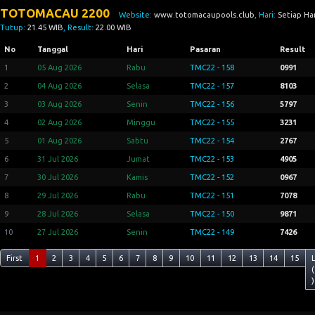
TOTOMACAU 2200
Website:
www.totomacaupools.club
, Hari:
Setiap Har
Tutup:
21.45 WIB
, Result:
22.00 WIB
No
Tanggal
Hari
Pasaran
Result
1
05 Aug 2026
Rabu
TMC22 - 158
0991
2
04 Aug 2026
Selasa
TMC22 - 157
8103
3
03 Aug 2026
Senin
TMC22 - 156
5797
4
02 Aug 2026
Minggu
TMC22 - 155
3231
5
01 Aug 2026
Sabtu
TMC22 - 154
2767
6
31 Jul 2026
Jumat
TMC22 - 153
4905
7
30 Jul 2026
Kamis
TMC22 - 152
0967
8
29 Jul 2026
Rabu
TMC22 - 151
7078
9
28 Jul 2026
Selasa
TMC22 - 150
9871
10
27 Jul 2026
Senin
TMC22 - 149
7426
First
1
2
3
4
5
6
7
8
9
10
11
12
13
14
15
(
)