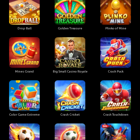
Drop Ball
Golden Treasure
Plinko of Mine
Mines Grand
Big Small Casino Royale
Crash Puck
Color Game Extreme
Crash Cricket
Crash Touchdown