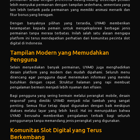
lebih menyukai permainan dengan tampilan sederhana, sementara yang
lain lebih tertarik pada permainan yang memiliki animasi menarik dan
fitur bonus yang beragam.
Dengan banyaknya pilihan yang tersedia, UYA4D memberikan
kesempatan kepada pemain untuk mengeksplorasi berbagai jenis
permainan tanpa merasa terbatas. Inilah salah satu alasan mengapa
platform ini terus mendapatkan perhatian dari komunitas pecinta slot
digital di Indonesia.
Tampilan Modern yang Memudahkan
Pengguna
Selain menyediakan banyak permainan, UYA4D juga menghadirkan
desain platform yang modern dan mudah dipahami. Seluruh menu
dirancang agar pengguna dapat menemukan informasi yang mereka
butuhkan dengan cepat. Struktur halaman yang rapi membuat
pengalaman bermain menjadi lebih nyaman dan efisien.
Bagi pengguna yang sering bermain melalui perangkat mobile, desain
responsif yang dimiliki UYA4D menjadi nilai tambah yang sangat
penting. Semua fitur tetap dapat digunakan dengan baik meskipun
diakses melalui layar yang lebih kecil. Hal ini menunjukkan bahwa
UYA4D berusaha memberikan pengalaman terbaik bagi seluruh
penggunanya tanpa memandang jenis perangkat yang digunakan.
Komunitas Slot Digital yang Terus
Berkembang