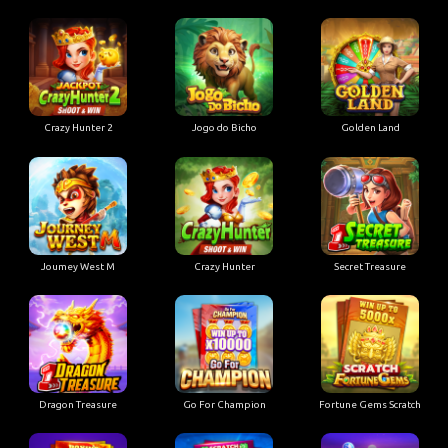
Crazy Hunter 2
Jogo do Bicho
Golden Land
Joumey West M
Crazy Hunter
Secret Treasure
Dragon Treasure
Go For Champion
Fortune Gems Scratch