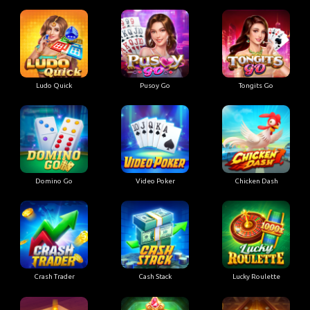
Ludo Quick
Pusoy Go
Tongits Go
Domino Go
Video Poker
Chicken Dash
Crash Trader
Cash Stack
Lucky Roulette