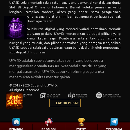
UYA4D telah menjadi salah satu nama yang banyak dikenal dalam dunia
Slot 88 Digital Online di Indonesia. Berkat koleksi permainan yang
lengkap, tampilan modern, akses yang cepat, serta pengalaman
pengguna yang nyaman, platform ini berhasil menarik perhatian banyak
pemain dari berbagai daerah.
Bagi pecinta hiburan digital yang mencari variasi permainan menarik
dengan akses yang praktis, UYA4D menawarkan berbagai pilihan yang
dapat dinikmati kapan saja. Kombinasi antara teknologi modern,
navigasi yang mudah, dan pilihan permainan yang beragam menjadikan
UYA4D sebagai salah satu destinasi yang banyak dipilih oleh penggemar
slot digital di Indonesia.
UYA4D adalah satu-satunya situs resmi yang beroperasi
menggunakan domain
PAY4D
. Waspadai situs tiruan yang
mengatasnamakan UYA4D. Laporkan phising segera jika
menemukan aktivitas mencurigakan.
© 2015 - 2026 Copyright UYA4D.
All Rights Reserved.
LAPOR PUSAT
BERANDA
PROMOSI
EVENT
TELEGRAM