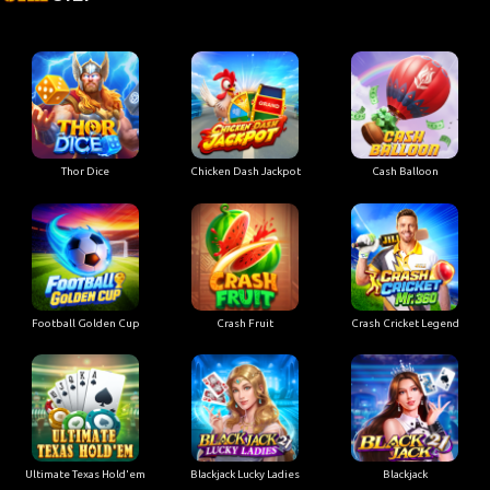
Thor Dice
Chicken Dash Jackpot
Cash Balloon
Football Golden Cup
Crash Fruit
Crash Cricket Legend
Ultimate Texas Hold'em
Blackjack Lucky Ladies
Blackjack