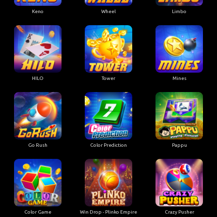
Keno
Wheel
Limbo
HILO
Tower
Mines
Go Rush
Color Prediction
Pappu
Color Game
Win Drop - Plinko Empire
Crazy Pusher