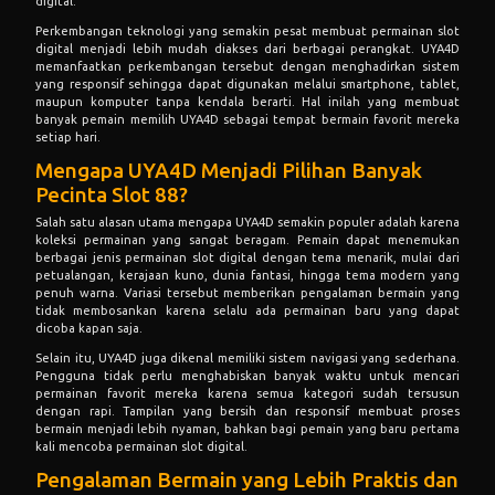
digital.
Perkembangan teknologi yang semakin pesat membuat permainan slot
digital menjadi lebih mudah diakses dari berbagai perangkat. UYA4D
memanfaatkan perkembangan tersebut dengan menghadirkan sistem
yang responsif sehingga dapat digunakan melalui smartphone, tablet,
maupun komputer tanpa kendala berarti. Hal inilah yang membuat
banyak pemain memilih UYA4D sebagai tempat bermain favorit mereka
setiap hari.
Mengapa UYA4D Menjadi Pilihan Banyak
Pecinta Slot 88?
Salah satu alasan utama mengapa UYA4D semakin populer adalah karena
koleksi permainan yang sangat beragam. Pemain dapat menemukan
berbagai jenis permainan slot digital dengan tema menarik, mulai dari
petualangan, kerajaan kuno, dunia fantasi, hingga tema modern yang
penuh warna. Variasi tersebut memberikan pengalaman bermain yang
tidak membosankan karena selalu ada permainan baru yang dapat
dicoba kapan saja.
Selain itu, UYA4D juga dikenal memiliki sistem navigasi yang sederhana.
Pengguna tidak perlu menghabiskan banyak waktu untuk mencari
permainan favorit mereka karena semua kategori sudah tersusun
dengan rapi. Tampilan yang bersih dan responsif membuat proses
bermain menjadi lebih nyaman, bahkan bagi pemain yang baru pertama
kali mencoba permainan slot digital.
Pengalaman Bermain yang Lebih Praktis dan