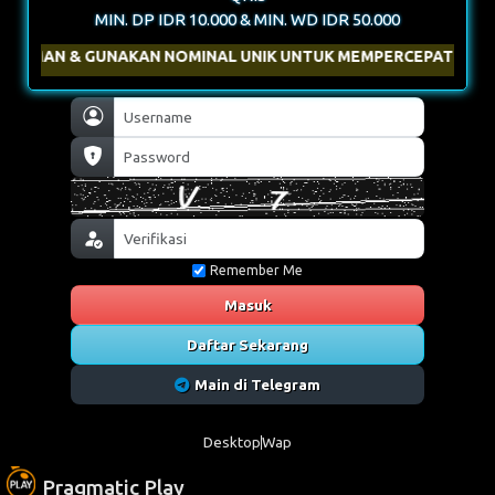
MIN. DP IDR 10.000 & MIN. WD IDR 50.000
RIMAN & GUNAKAN NOMINAL UNIK UNTUK MEMPERCEPAT PROSES 
Remember Me
Masuk
Daftar Sekarang
Main di Telegram
Desktop
Wap
Pragmatic Play