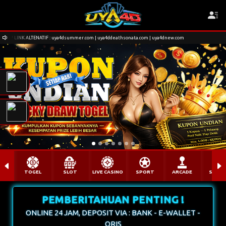
! LINK ALTENATIF : uya4dsummer.com | uya4ddeathsonata.com | uya4dnew.com
Selamat
TOGEL
SLOT
LIVE CASINO
SPORT
ARCADE
SABU
PEMBERITAHUAN PENTING !
ONLINE 24 JAM, DEPOSIT VIA : BANK - E-WALLET -
QRIS