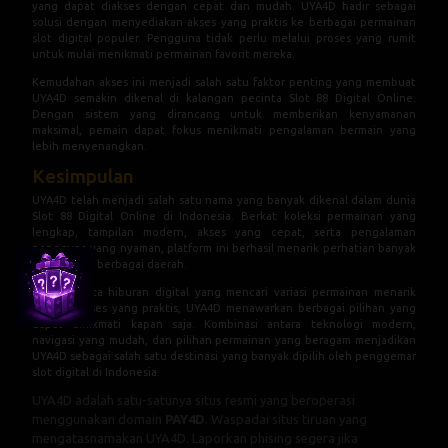
yang dapat diakses dengan cepat dan mudah. UYA4D hadir sebagai
solusi dengan menyediakan akses yang praktis ke berbagai permainan
slot digital populer. Pengguna tidak perlu melalui proses yang rumit
untuk mulai menikmati permainan favorit mereka.
Kemudahan akses ini menjadi salah satu faktor penting yang membuat
UYA4D semakin dikenal di kalangan pecinta Slot 88 Digital Online.
Dengan sistem yang dirancang untuk memberikan kenyamanan
maksimal, pemain dapat fokus menikmati pengalaman bermain yang
lebih menyenangkan.
Kesimpulan
UYA4D telah menjadi salah satu nama yang banyak dikenal dalam dunia
Slot 88 Digital Online di Indonesia. Berkat koleksi permainan yang
lengkap, tampilan modern, akses yang cepat, serta pengalaman
pengguna yang nyaman, platform ini berhasil menarik perhatian banyak
pemain dari berbagai daerah.
Bagi pecinta hiburan digital yang mencari variasi permainan menarik
dengan akses yang praktis, UYA4D menawarkan berbagai pilihan yang
dapat dinikmati kapan saja. Kombinasi antara teknologi modern,
navigasi yang mudah, dan pilihan permainan yang beragam menjadikan
UYA4D sebagai salah satu destinasi yang banyak dipilih oleh penggemar
slot digital di Indonesia.
UYA4D adalah satu-satunya situs resmi yang beroperasi
menggunakan domain
PAY4D
. Waspadai situs tiruan yang
mengatasnamakan UYA4D. Laporkan phising segera jika