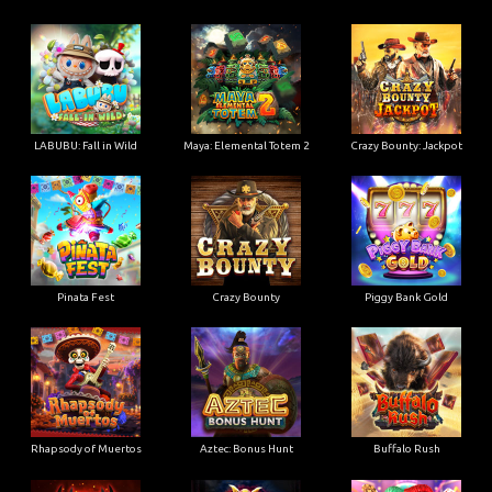
LABUBU: Fall in Wild
Maya: Elemental Totem 2
Crazy Bounty: Jackpot
Pinata Fest
Crazy Bounty
Piggy Bank Gold
Rhapsody of Muertos
Aztec: Bonus Hunt
Buffalo Rush