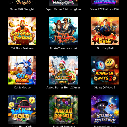
Xmas Gift Delight
Squid Game 2: Mukunghwa
Disco 777 Hold and Win
Cai Shen Fortune
Pirate Treasure Hunt
Fighting Bull
Cat & Mouse
Aztec: Bonus Hunt 2 Xmas
Xiang Qi Ways 2
Rush Hour Gold
Jumanji Bonanza
Starry Adventure