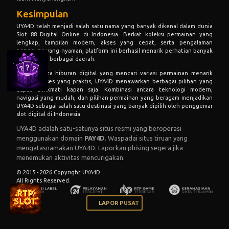
Kesimpulan
UYA4D telah menjadi salah satu nama yang banyak dikenal dalam dunia
Slot 88 Digital Online di Indonesia. Berkat koleksi permainan yang
lengkap, tampilan modern, akses yang cepat, serta pengalaman
pengguna yang nyaman, platform ini berhasil menarik perhatian banyak
pemain dari berbagai daerah.
Bagi pecinta hiburan digital yang mencari variasi permainan menarik
dengan akses yang praktis, UYA4D menawarkan berbagai pilihan yang
dapat dinikmati kapan saja. Kombinasi antara teknologi modern,
navigasi yang mudah, dan pilihan permainan yang beragam menjadikan
UYA4D sebagai salah satu destinasi yang banyak dipilih oleh penggemar
slot digital di Indonesia.
UYA4D adalah satu-satunya situs resmi yang beroperasi
menggunakan domain
PAY4D
. Waspadai situs tiruan yang
mengatasnamakan UYA4D. Laporkan phising segera jika
menemukan aktivitas mencurigakan.
© 2015 - 2026 Copyright UYA4D.
All Rights Reserved.
LAPOR PUSAT