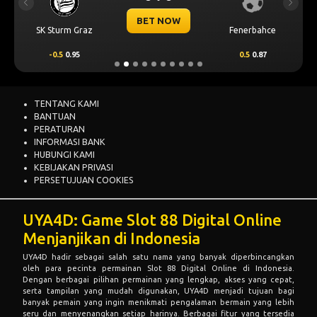
Previous
Next
BET NOW
SK Sturm Graz
Fenerbahce
-0.5
0.95
0.5
0.87
TENTANG KAMI
BANTUAN
PERATURAN
INFORMASI BANK
HUBUNGI KAMI
KEBIJAKAN PRIVASI
PERSETUJUAN COOKIES
UYA4D: Game Slot 88 Digital Online
Menjanjikan di Indonesia
UYA4D hadir sebagai salah satu nama yang banyak diperbincangkan
oleh para pecinta permainan Slot 88 Digital Online di Indonesia.
Dengan berbagai pilihan permainan yang lengkap, akses yang cepat,
serta tampilan yang mudah digunakan, UYA4D menjadi tujuan bagi
banyak pemain yang ingin menikmati pengalaman bermain yang lebih
seru dan menyenangkan setiap harinya. Berbagai fitur yang tersedia