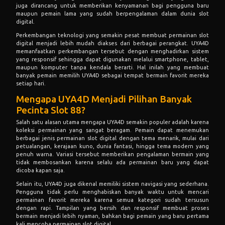
juga dirancang untuk memberikan kenyamanan bagi pengguna baru
maupun pemain lama yang sudah berpengalaman dalam dunia slot
digital.
Perkembangan teknologi yang semakin pesat membuat permainan slot
digital menjadi lebih mudah diakses dari berbagai perangkat. UYA4D
memanfaatkan perkembangan tersebut dengan menghadirkan sistem
yang responsif sehingga dapat digunakan melalui smartphone, tablet,
maupun komputer tanpa kendala berarti. Hal inilah yang membuat
banyak pemain memilih UYA4D sebagai tempat bermain favorit mereka
setiap hari.
Mengapa UYA4D Menjadi Pilihan Banyak
Pecinta Slot 88?
Salah satu alasan utama mengapa UYA4D semakin populer adalah karena
koleksi permainan yang sangat beragam. Pemain dapat menemukan
berbagai jenis permainan slot digital dengan tema menarik, mulai dari
petualangan, kerajaan kuno, dunia fantasi, hingga tema modern yang
penuh warna. Variasi tersebut memberikan pengalaman bermain yang
tidak membosankan karena selalu ada permainan baru yang dapat
dicoba kapan saja.
Selain itu, UYA4D juga dikenal memiliki sistem navigasi yang sederhana.
Pengguna tidak perlu menghabiskan banyak waktu untuk mencari
permainan favorit mereka karena semua kategori sudah tersusun
dengan rapi. Tampilan yang bersih dan responsif membuat proses
bermain menjadi lebih nyaman, bahkan bagi pemain yang baru pertama
kali mencoba permainan slot digital.