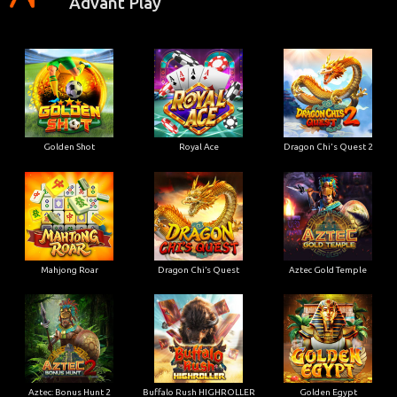
Advant Play
Golden Shot
Royal Ace
Dragon Chi's Quest 2
Mahjong Roar
Dragon Chi’s Quest
Aztec Gold Temple
Aztec: Bonus Hunt 2
Buffalo Rush HIGHROLLER
Golden Egypt