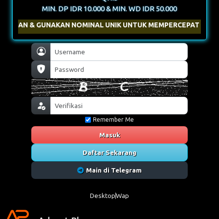
MIN. DP IDR 10.000 & MIN. WD IDR 50.000
 & GUNAKAN NOMINAL UNIK UNTUK MEMPERCEPAT PROSES DEPO
Remember Me
Masuk
Daftar Sekarang
Main di Telegram
Desktop
Wap