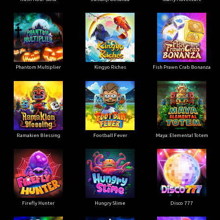
Phantom Multiplier
Kingyo Riches
Fish Prawn Crab Bonanza
Ramakien Blessing
Football Fever
Maya: Elemental Totem
Firefly Hunter
Hungry Slime
Disco 777