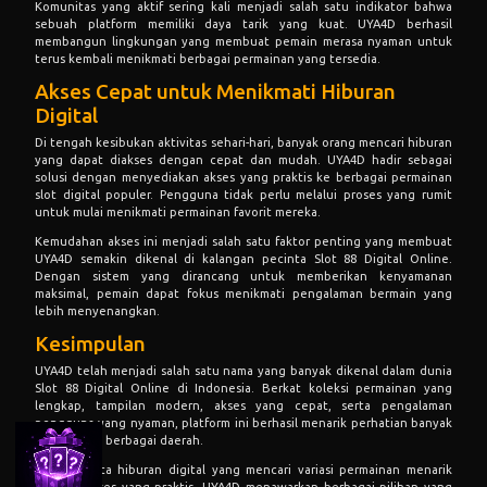
Komunitas yang aktif sering kali menjadi salah satu indikator bahwa
sebuah platform memiliki daya tarik yang kuat. UYA4D berhasil
membangun lingkungan yang membuat pemain merasa nyaman untuk
terus kembali menikmati berbagai permainan yang tersedia.
Akses Cepat untuk Menikmati Hiburan
Digital
Di tengah kesibukan aktivitas sehari-hari, banyak orang mencari hiburan
yang dapat diakses dengan cepat dan mudah. UYA4D hadir sebagai
solusi dengan menyediakan akses yang praktis ke berbagai permainan
slot digital populer. Pengguna tidak perlu melalui proses yang rumit
untuk mulai menikmati permainan favorit mereka.
Kemudahan akses ini menjadi salah satu faktor penting yang membuat
UYA4D semakin dikenal di kalangan pecinta Slot 88 Digital Online.
Dengan sistem yang dirancang untuk memberikan kenyamanan
maksimal, pemain dapat fokus menikmati pengalaman bermain yang
lebih menyenangkan.
Kesimpulan
UYA4D telah menjadi salah satu nama yang banyak dikenal dalam dunia
Slot 88 Digital Online di Indonesia. Berkat koleksi permainan yang
lengkap, tampilan modern, akses yang cepat, serta pengalaman
pengguna yang nyaman, platform ini berhasil menarik perhatian banyak
pemain dari berbagai daerah.
Bagi pecinta hiburan digital yang mencari variasi permainan menarik