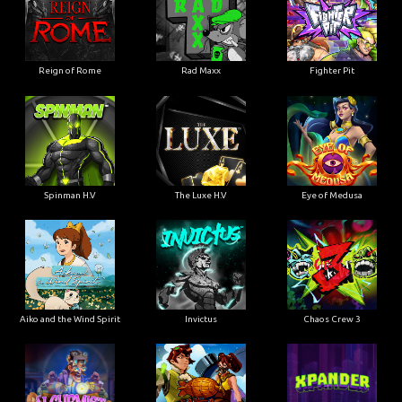
Reign of Rome
Rad Maxx
Fighter Pit
Spinman H.V
The Luxe H.V
Eye of Medusa
Aiko and the Wind Spirit
Invictus
Chaos Crew 3