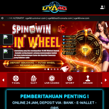
57**Oc***a telah berhasil WD sebesar Rp.4.200.000
summer.com | uya4ddeathsonata.com | uya4dnew.com
Selamat datang di Situs UYA ! L
TOGEL
SLOT
LIVE CASINO
SPORT
ARCADE
SABU
PEMBERITAHUAN PENTING !
ONLINE 24 JAM, DEPOSIT VIA : BANK - E-WALLET -
QRIS