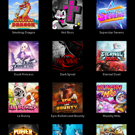
Smoking Dragon
Hot Ross
Superstar Sevens
Dusk Princess
Dark Spiral
Eternal Duel
Le Bunny
Epic Bullets and Bounty
Munchy Milo