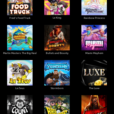
Le King
Fred's Food Truck
Rainbow Princess
Marlin Masters: The Big Haul
Bullets and Bounty
Miami Mayhem
Le Zeus
Stormborn
The Luxe