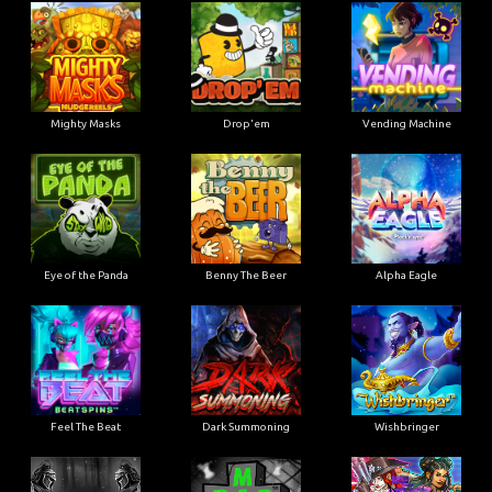
Mighty Masks
Drop'em
Vending Machine
Eye of the Panda
Benny The Beer
Alpha Eagle
Feel The Beat
Dark Summoning
Wishbringer