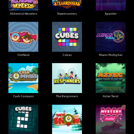
Alchemist Wonders
Steamrunners
Xpander
OmNom
Cubes
Miami Multiplier
Cash Compass
The Respinners
Aztec Twist