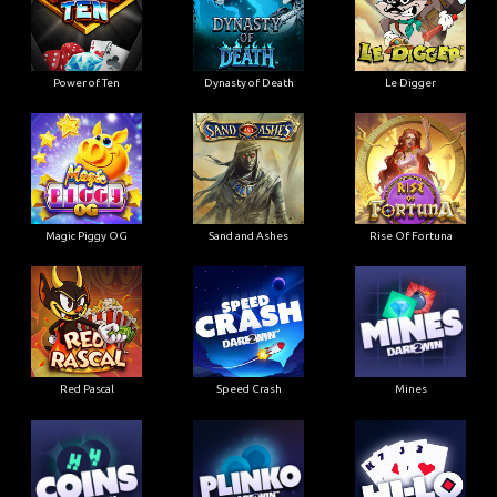
Power of Ten
Dynasty of Death
Le Digger
Magic Piggy OG
Sand and Ashes
Rise Of Fortuna
Red Pascal
Speed Crash
Mines