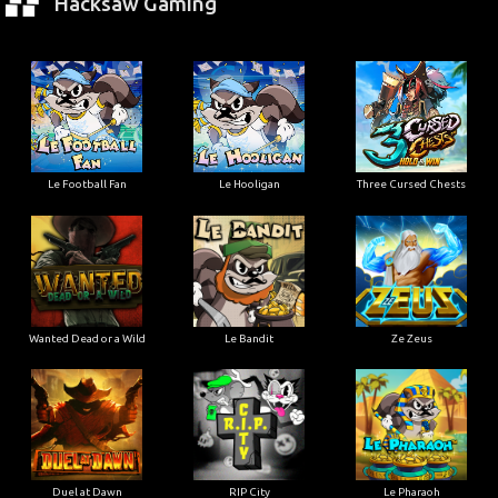
Hacksaw Gaming
Le Football Fan
Le Hooligan
Three Cursed Chests
Wanted Dead or a Wild
Le Bandit
Ze Zeus
Duel at Dawn
RIP City
Le Pharaoh