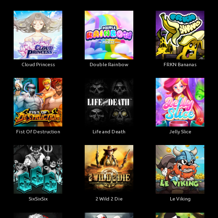
Cloud Princess
Double Rainbow
FRKN Bananas
Fist Of Destruction
Life and Death
Jelly Slice
SixSixSix
2 Wild 2 Die
Le Viking