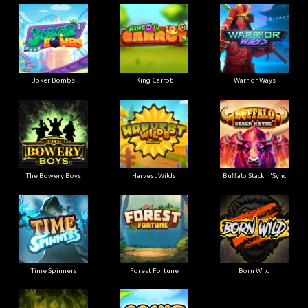
Joker Bombs
King Carrot
Warrior Ways
The Bowery Boys
Harvest Wilds
Buffalo Stack'n'Sync
Time Spinners
Forest Fortune
Born Wild