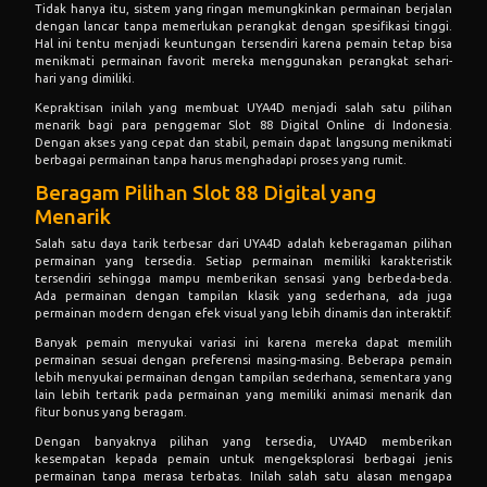
Tidak hanya itu, sistem yang ringan memungkinkan permainan berjalan
dengan lancar tanpa memerlukan perangkat dengan spesifikasi tinggi.
Hal ini tentu menjadi keuntungan tersendiri karena pemain tetap bisa
menikmati permainan favorit mereka menggunakan perangkat sehari-
hari yang dimiliki.
Kepraktisan inilah yang membuat UYA4D menjadi salah satu pilihan
menarik bagi para penggemar Slot 88 Digital Online di Indonesia.
Dengan akses yang cepat dan stabil, pemain dapat langsung menikmati
berbagai permainan tanpa harus menghadapi proses yang rumit.
Beragam Pilihan Slot 88 Digital yang
Menarik
Salah satu daya tarik terbesar dari UYA4D adalah keberagaman pilihan
permainan yang tersedia. Setiap permainan memiliki karakteristik
tersendiri sehingga mampu memberikan sensasi yang berbeda-beda.
Ada permainan dengan tampilan klasik yang sederhana, ada juga
permainan modern dengan efek visual yang lebih dinamis dan interaktif.
Banyak pemain menyukai variasi ini karena mereka dapat memilih
permainan sesuai dengan preferensi masing-masing. Beberapa pemain
lebih menyukai permainan dengan tampilan sederhana, sementara yang
lain lebih tertarik pada permainan yang memiliki animasi menarik dan
fitur bonus yang beragam.
Dengan banyaknya pilihan yang tersedia, UYA4D memberikan
kesempatan kepada pemain untuk mengeksplorasi berbagai jenis
permainan tanpa merasa terbatas. Inilah salah satu alasan mengapa