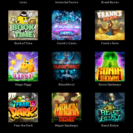
Lines
Immortal Desire
Break Bones
Book of Time
Gronk's Gems
Frank's Farm
Magic Piggy
Bloodthirst
Ronin Stackways
Fear the Dark
Mayan Stackways
Beast Below