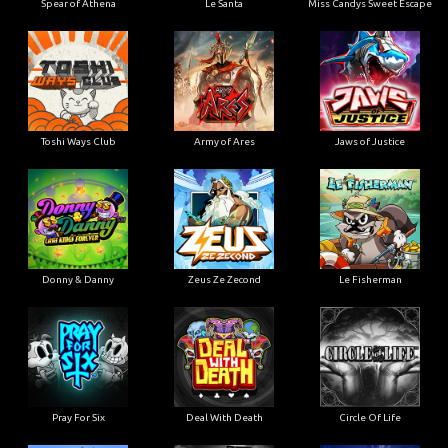
Spear of Athena
Le Santa
Miss Candys Sweet Escape
Toshi Ways Club
Army of Ares
Jaws of Justice
Donny & Danny
Zeus Ze Zecond
Le Fisherman
Pray For Six
Deal With Death
Circle Of Life