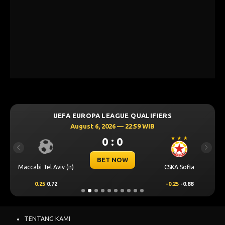
UEFA EUROPA LEAGUE QUALIFIERS
August 6, 2026 — 22:59 WIB
0 : 0
Previous
Next
BET NOW
Maccabi Tel Aviv (n)
CSKA Sofia
0.25
0.72
-0.25
-0.88
TENTANG KAMI