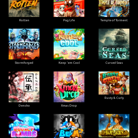
Rotten
Pug Life
Temple of Torment
Stormforged
Keep 'em Cool
Cursed Seas
Rusty & Curly
Densho
Xmas Drop