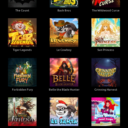
The Count
Bash Bros
The Wildwood Curse
Tiger Legends
Le Cowboy
Sun Princess
Forbidden Fury
Belle the Blade Hunter
Grinning Harvest