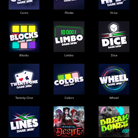
Coins
Plinko
Hi-Lo
Blocks
Limbo
Dice
Twenty-One
Colors
Wheel