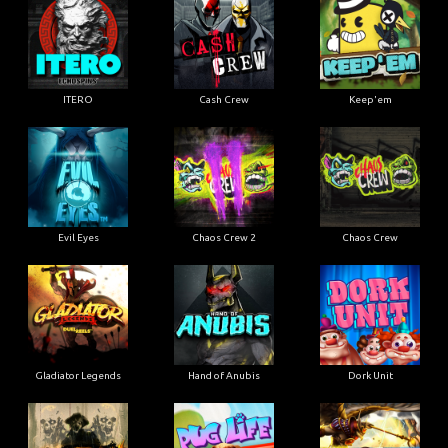
ITERO
Cash Crew
Keep'em
Evil Eyes
Chaos Crew 2
Chaos Crew
Gladiator Legends
Hand of Anubis
Dork Unit