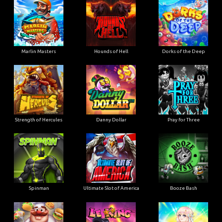
Marlin Masters
Hounds of Hell
Dorks of the Deep
Strength of Hercules
Danny Dollar
Pray for Three
Ultimate Slot of America
Booze Bash
Spinman