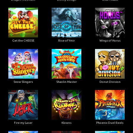
Get the CHEESE
Rise of Ymir
Wings of Horus
Snow Slingers
Shaolin Master
Donut Division
Fire my Laser
Klowns
Phoenix Duel Reels