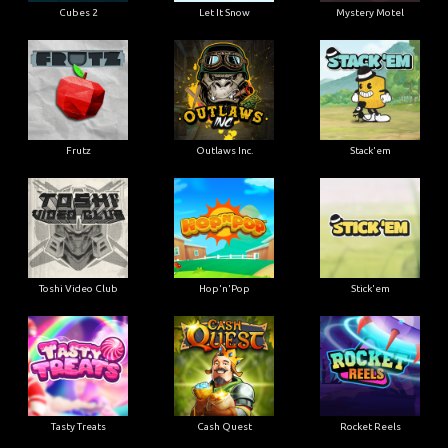
Cubes 2
Let It Snow
Mystery Motel
Frutz
Outlaws Inc.
Stack'em
Toshi Video Club
Hop'n'Pop
Stick'em
Tasty Treats
Cash Quest
Rocket Reels