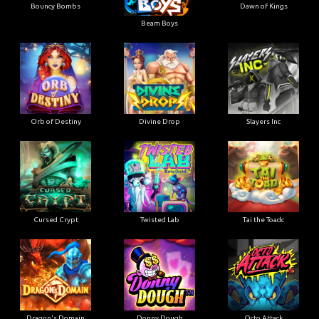
Bouncy Bombs
Dawn of Kings
Beam Boys
Orb of Destiny
Divine Drop
Slayers Inc
Cursed Crypt
Twisted Lab
Tai the Toadc
Dragon's Domain
Donny Dough
Octo Attack