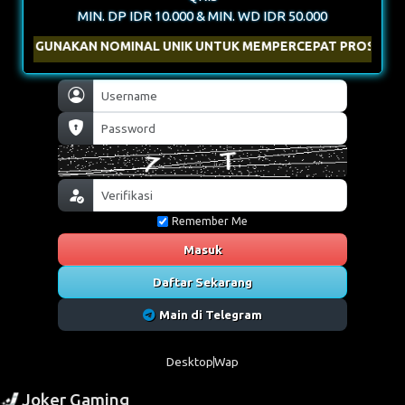
MIN. DP IDR 10.000 & MIN. WD IDR 50.000
GUNAKAN NOMINAL UNIK UNTUK MEMPERCEPAT PROSES DEPOSIT
Remember Me
Masuk
Daftar Sekarang
Main di Telegram
Desktop
Wap
Joker Gaming