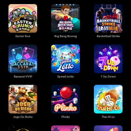
Easter Run
Big Bang Boxing
Basketball Strike
Baccarat VVIP
Speed Lotto
7 Up Down
Jogo Do Bicho
Plinko
Thai Hi-Lo