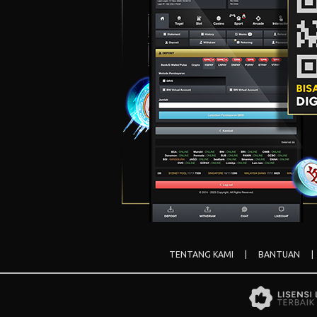
TENTANG KAMI
|
BANTUAN
|