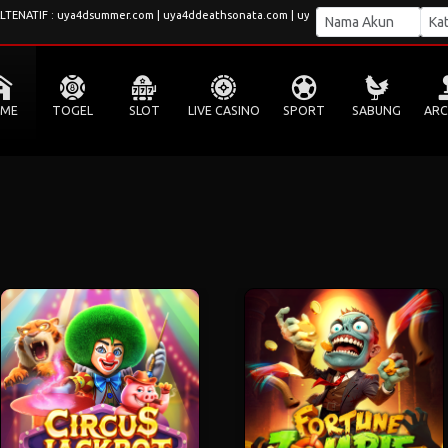
TIF : uya4dsummer.com | uya4ddeathsonata.com | uya4dnew.com
Selam
ME
TOGEL
SLOT
LIVE CASINO
SPORT
SABUNG
ARC