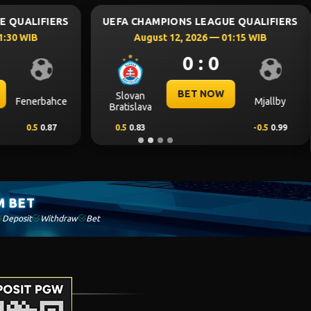
IERS
E-FOOTBALL F24 INTERNATIONAL
E-
FRIENDLY
August 8, 2026 — 08:45 WIB
1 : 1
Saint-
oise
BET NOW
e-Portugal
e-England
e-
1.00
0.00
0.90
0.00
0.78
0.0
M BET
Deposit
Withdraw
Bet