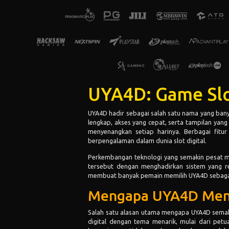
UYA4D: Game Slot
UYA4D hadir sebagai salah satu nama yang banya
lengkap, akses yang cepat, serta tampilan ya
menyenangkan setiap harinya. Berbagai fit
berpengalaman dalam dunia slot digital.
Perkembangan teknologi yang semakin pesat m
tersebut dengan menghadirkan sistem yang re
membuat banyak pemain memilih UYA4D sebagai 
Mengapa UYA4D Menja
Salah satu alasan utama mengapa UYA4D semak
digital dengan tema menarik, mulai dari pet