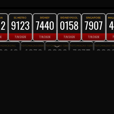
IA
SG METRO
SYDNEY
SYDNEY POOL
SINGAPORE
MALA
72
9123
7440
0158
7907
4
26
7/8/2026
7/8/2026
7/8/2026
7/8/2026
7
HONGKONG
TOTOMACAU 0000
TOTOMACAU 1300
TOTOMACAU 1600
TOTOMACAU 1
9943
4072
6300
7875
630
7/8/2026
8/8/2026
7/8/2026
7/8/2026
7/8/2026