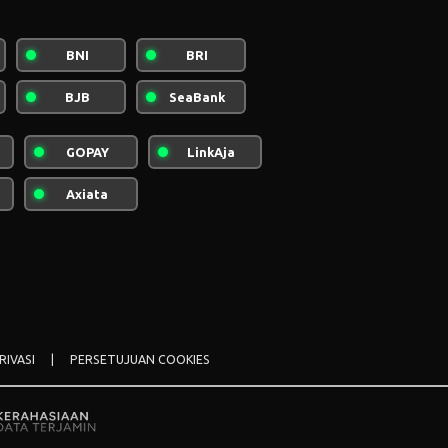
BNI
BRI
BJB
SeaBank
GOPAY
LinkAja
Axiata
RIVASI
|
PERSETUJUAN COOKIES