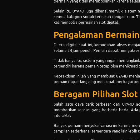
bermain yang tidak membosankan karena selalu
Selain itu, UYA4D juga dikenal memiliki siste
semua kategori sudah tersusun dengan rapi. 
kali mencoba permainan slot digital.
Pengalaman Bermain 
Di era digital saat ini, kemudahan akses me
selama 24 jam penuh. Pemain dapat mengakses b
Tidak hanya itu, sistem yang ringan memungkink
tersendiri karena pemain tetap bisa menikmati 
Kepraktisan inilah yang membuat UYA4D menjadi
pemain dapat langsung menikmati berbagai per
Beragam Pilihan Slot
Salah satu daya tarik terbesar dari UYA4D a
memberikan sensasi yang berbeda-beda. Ada p
interaktif.
Banyak pemain menyukai variasi ini karena me
tampilan sederhana, sementara yang lain lebih 