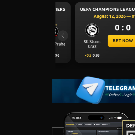
UEFA CHAMPIONS LEAGUE QUALIF
August 11, 2026 — 22:59 WIB
0 : 0
Previous
BET NOW
Union 
Bodo Glimt
Gill
0.75
0.82
-0.75
TELEGRA
Daftar
Login