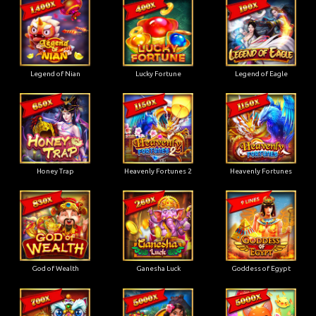
Legend of Nian
Lucky Fortune
Legend of Eagle
Honey Trap
Heavenly Fortunes 2
Heavenly Fortunes
God of Wealth
Ganesha Luck
Goddess of Egypt