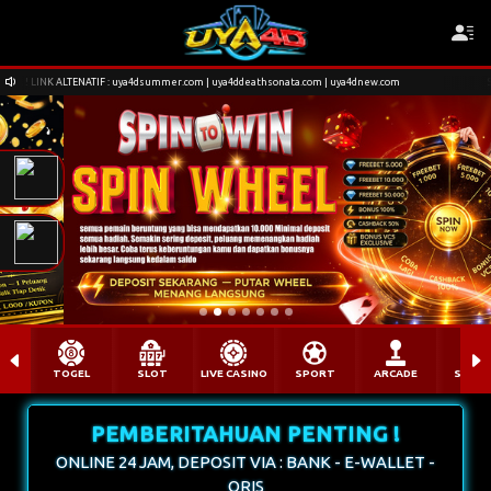
LTENATIF : uya4dsummer.com | uya4ddeathsonata.com | uya4dnew.com
Selamat datang 
TOGEL
SLOT
LIVE CASINO
SPORT
ARCADE
SABU
PEMBERITAHUAN PENTING !
ONLINE 24 JAM, DEPOSIT VIA : BANK - E-WALLET -
QRIS