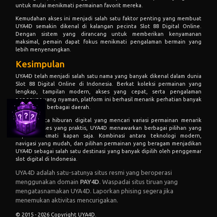
untuk mulai menikmati permainan favorit mereka.
Kemudahan akses ini menjadi salah satu faktor penting yang membuat
UYA4D semakin dikenal di kalangan pecinta Slot 88 Digital Online.
Dengan sistem yang dirancang untuk memberikan kenyamanan
maksimal, pemain dapat fokus menikmati pengalaman bermain yang
lebih menyenangkan.
Kesimpulan
UYA4D telah menjadi salah satu nama yang banyak dikenal dalam dunia
Slot 88 Digital Online di Indonesia. Berkat koleksi permainan yang
lengkap, tampilan modern, akses yang cepat, serta pengalaman
pengguna yang nyaman, platform ini berhasil menarik perhatian banyak
pemain dari berbagai daerah.
Bagi pecinta hiburan digital yang mencari variasi permainan menarik
dengan akses yang praktis, UYA4D menawarkan berbagai pilihan yang
dapat dinikmati kapan saja. Kombinasi antara teknologi modern,
navigasi yang mudah, dan pilihan permainan yang beragam menjadikan
UYA4D sebagai salah satu destinasi yang banyak dipilih oleh penggemar
slot digital di Indonesia.
UYA4D adalah satu-satunya situs resmi yang beroperasi
menggunakan domain
PAY4D
. Waspadai situs tiruan yang
mengatasnamakan UYA4D. Laporkan phising segera jika
menemukan aktivitas mencurigakan.
© 2015 - 2026 Copyright UYA4D.