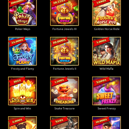
Poker Ways
Fortune Jewels III
Golden Horse Ride
Frosty and Flamy
Fortune Jewels II
Wild Mafia
Spin and Win
Snake Treasure
Sweet Frenzy