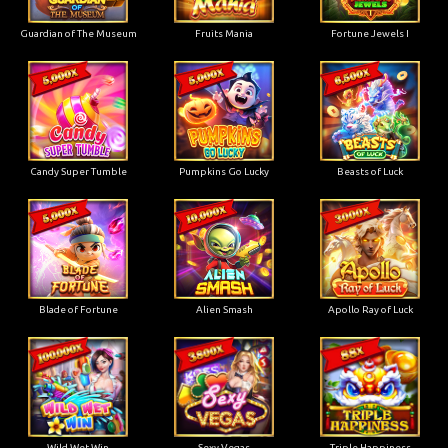
Guardian of The Museum
Fruits Mania
Fortune Jewels I
Candy Super Tumble
Pumpkins Go Lucky
Beasts of Luck
Blade of Fortune
Alien Smash
Apollo Ray of Luck
Wild Wet Win
Sexy Vegas
Triple Happiness