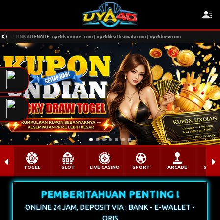
 LINK ALTENATIF : uya4dsummer.com | uya4ddeathsonata.com | uya4dnew.com
Selamat 
TOGEL
SLOT
LIVE CASINO
SPORT
ARCADE
SABU
PEMBERITAHUAN PENTING !
ONLINE 24 JAM, DEPOSIT VIA : BANK - E-WALLET -
QRIS