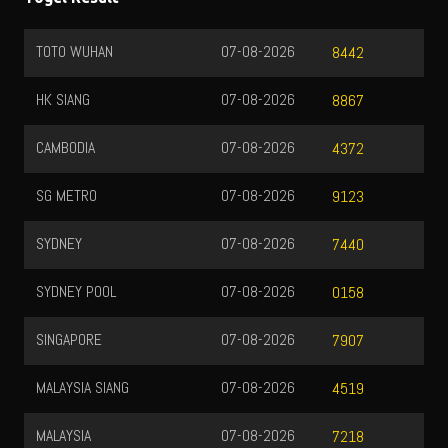
QATAR
07-08-2026
3158
HONGKONG
07-08-2026
9943
TOTOMACAU 0000
07-08-2026
6529
TOTOMACAU 1300
07-08-2026
6300
TOTOMACAU 1600
07-08-2026
7875
TOTOMACAU 1900
07-08-2026
6303
TOTOMACAU 2200
07-08-2026
9178