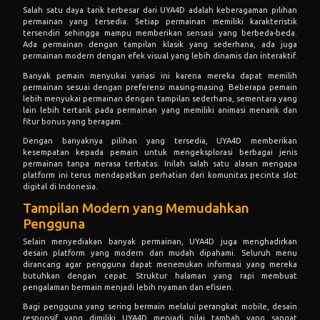
Salah satu daya tarik terbesar dari UYA4D adalah keberagaman pilihan
permainan yang tersedia. Setiap permainan memiliki karakteristik
tersendiri sehingga mampu memberikan sensasi yang berbeda-beda.
Ada permainan dengan tampilan klasik yang sederhana, ada juga
permainan modern dengan efek visual yang lebih dinamis dan interaktif.
Banyak pemain menyukai variasi ini karena mereka dapat memilih
permainan sesuai dengan preferensi masing-masing. Beberapa pemain
lebih menyukai permainan dengan tampilan sederhana, sementara yang
lain lebih tertarik pada permainan yang memiliki animasi menarik dan
fitur bonus yang beragam.
Dengan banyaknya pilihan yang tersedia, UYA4D memberikan
kesempatan kepada pemain untuk mengeksplorasi berbagai jenis
permainan tanpa merasa terbatas. Inilah salah satu alasan mengapa
platform ini terus mendapatkan perhatian dari komunitas pecinta slot
digital di Indonesia.
Tampilan Modern yang Memudahkan
Pengguna
Selain menyediakan banyak permainan, UYA4D juga menghadirkan
desain platform yang modern dan mudah dipahami. Seluruh menu
dirancang agar pengguna dapat menemukan informasi yang mereka
butuhkan dengan cepat. Struktur halaman yang rapi membuat
pengalaman bermain menjadi lebih nyaman dan efisien.
Bagi pengguna yang sering bermain melalui perangkat mobile, desain
responsif yang dimiliki UYA4D menjadi nilai tambah yang sangat