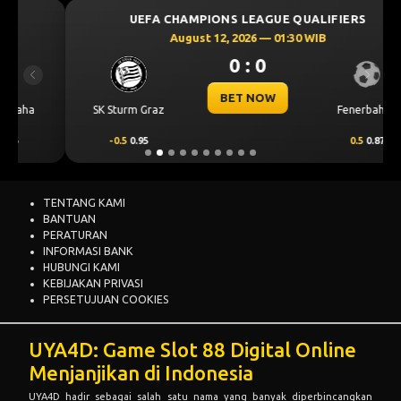
UEFA CHAMPIONS LEAGUE QUALIFIERS
August 12, 2026 — 01:30 WIB
0 : 0
Previous
Next
BET NOW
SK Sturm Graz
Fenerbahce
-0.5
0.95
0.5
0.87
TENTANG KAMI
BANTUAN
PERATURAN
INFORMASI BANK
HUBUNGI KAMI
KEBIJAKAN PRIVASI
PERSETUJUAN COOKIES
UYA4D: Game Slot 88 Digital Online
Menjanjikan di Indonesia
UYA4D hadir sebagai salah satu nama yang banyak diperbincangkan